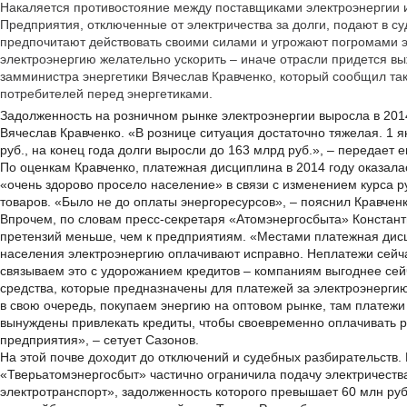
Накаляется противостояние между поставщиками электроэнергии 
Предприятия, отключенные от электричества за долги, подают в суд
предпочитают действовать своими силами и угрожают погромами э
электроэнергию желательно ускорить – иначе отрасли придется вы
замминистра энергетики Вячеслав Кравченко, который сообщил та
потребителей перед энергетиками.
Задолженность на розничном рынке электроэнергии выросла в 2014
Вячеслав Кравченко. «В рознице ситуация достаточно тяжелая. 1 
руб., на конец года долги выросли до 163 млрд руб.», – передает 
По оценкам Кравченко, платежная дисциплина в 2014 году оказала
«очень здорово просело население» в связи с изменением курса р
товаров. «Было не до оплаты энергоресурсов», – пояснил Кравченк
Впрочем, по словам пресс-секретаря «Атомэнергосбыта» Констант
претензий меньше, чем к предприятиям. «Местами платежная дис
населения электроэнергию оплачивают исправно. Неплатежи сей
связываем это с удорожанием кредитов – компаниям выгоднее сейч
средства, которые предназначены для платежей за электроэнергию
в свою очередь, покупаем энергию на оптовом рынке, там платежи
вынуждены привлекать кредиты, чтобы своевременно оплачивать ре
предприятия», – сетует Сазонов.
На этой почве доходит до отключений и судебных разбирательств.
«Тверьатомэнергосбыт» частично ограничила подачу электричеств
электротранспорт», задолженность которого превышает 60 млн руб