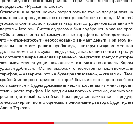
троллейбусов в некоторых районах Твери. Ранее было ограничено
передавала «Русская планета».
Отключения за долги начали затрагивать не только предприятия, 
отключения трех должников от электроснабжения в городе Могоча 
угрожали сжечь офис и громить квартиры сотрудников компании «
портал «Чита.ру». Листок с угрозами был подброшен в здание орга
«Обстановка с оплатой коммунальных тарифов на общедомовые ну
что «Читаэнергосбыт» необоснованно взимает деньги. При этом ни
органы – не может решить проблему», – цитирует издание местног
Дальше может стать хуже – ведь доходы населения почти не расту
Как отметил вчера Вячеслав Кравченко, энергетики требуют ускор
экономическая ситуация накладывает отпечаток на отрасль. Впроче
удастся добиться. «Мы понимаем, что несмотря на наши пожелан
тарифов, – наверное, это не будет реализовано», – сказал он. Тем
крайней мере рост тарифов, который был заложен в прогнозе бюдж
соглашаемся и будем доказывать нашим коллегам из министерств 
темпы роста тарифов. Но вряд ли мы получим столько, сколько хот
рост цен, который есть сейчас. Нам придется выживать», – предуп
электроэнергии, по его оценкам, в ближайшие два года будет нуле
Алина Терехова